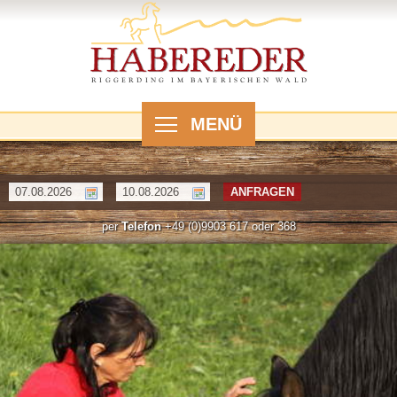
MENÜ
ANFRAGEN
per
Telefon
+49 (0)9903 617 oder 368