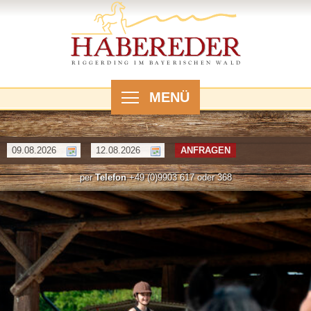
MENÜ
ANFRAGEN
per
Telefon
+49 (0)9903 617 oder 368