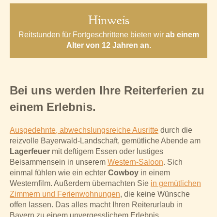
Hinweis
Reitstunden für Fortgeschrittene bieten wir
ab einem
Alter von 12 Jahren an.
Bei uns werden Ihre Reiterferien zu
einem Erlebnis.
Ausgedehnte, abwechslungsreiche Ausritte
durch die
reizvolle Bayerwald-Landschaft, gemütliche Abende am
Lagerfeuer
mit deftigem Essen oder lustiges
Beisammensein in unserem
Western-Saloon
. Sich
einmal fühlen wie ein echter
Cowboy
in einem
Westernfilm. Außerdem übernachten Sie
in gemütlichen
Zimmern und Ferienwohnungen
, die keine Wünsche
offen lassen. Das alles macht Ihren Reiterurlaub in
Bayern zu einem unvergesslichem Erlebnis.